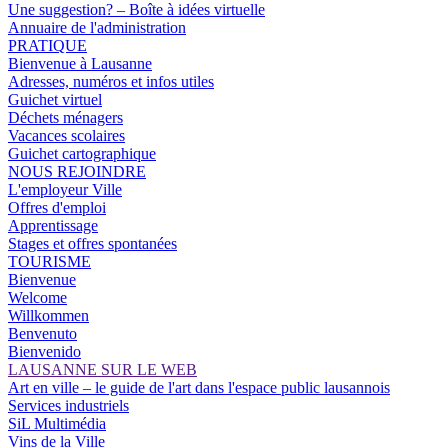
Une suggestion? – Boîte à idées virtuelle
Annuaire de l'administration
PRATIQUE
Bienvenue à Lausanne
Adresses, numéros et infos utiles
Guichet virtuel
Déchets ménagers
Vacances scolaires
Guichet cartographique
NOUS REJOINDRE
L'employeur Ville
Offres d'emploi
Apprentissage
Stages et offres spontanées
TOURISME
Bienvenue
Welcome
Willkommen
Benvenuto
Bienvenido
LAUSANNE SUR LE WEB
Art en ville – le guide de l'art dans l'espace public lausannois
Services industriels
SiL Multimédia
Vins de la Ville