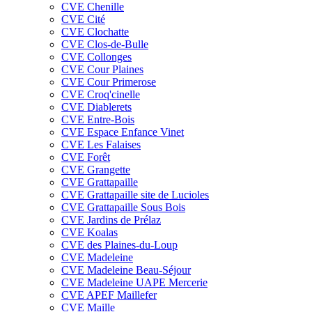
CVE Chenille
CVE Cité
CVE Clochatte
CVE Clos-de-Bulle
CVE Collonges
CVE Cour Plaines
CVE Cour Primerose
CVE Croq'cinelle
CVE Diablerets
CVE Entre-Bois
CVE Espace Enfance Vinet
CVE Les Falaises
CVE Forêt
CVE Grangette
CVE Grattapaille
CVE Grattapaille site de Lucioles
CVE Grattapaille Sous Bois
CVE Jardins de Prélaz
CVE Koalas
CVE des Plaines-du-Loup
CVE Madeleine
CVE Madeleine Beau-Séjour
CVE Madeleine UAPE Mercerie
CVE APEF Maillefer
CVE Maille