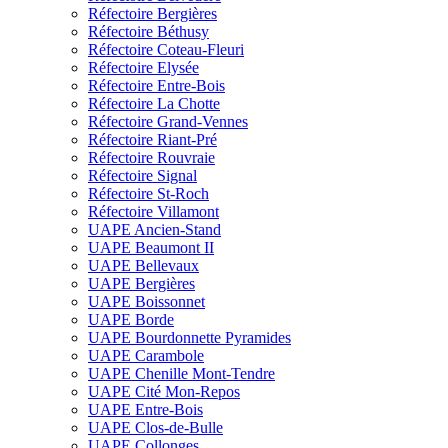
Réfectoire Bergières
Réfectoire Béthusy
Réfectoire Coteau-Fleuri
Réfectoire Elysée
Réfectoire Entre-Bois
Réfectoire La Chotte
Réfectoire Grand-Vennes
Réfectoire Riant-Pré
Réfectoire Rouvraie
Réfectoire Signal
Réfectoire St-Roch
Réfectoire Villamont
UAPE Ancien-Stand
UAPE Beaumont II
UAPE Bellevaux
UAPE Bergières
UAPE Boissonnet
UAPE Borde
UAPE Bourdonnette Pyramides
UAPE Carambole
UAPE Chenille Mont-Tendre
UAPE Cité Mon-Repos
UAPE Entre-Bois
UAPE Clos-de-Bulle
UAPE Collonges