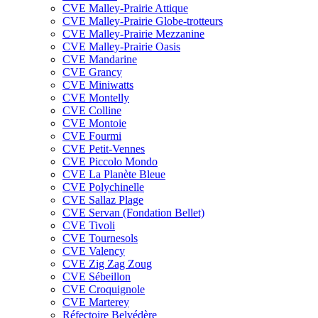
CVE Malley-Prairie Attique
CVE Malley-Prairie Globe-trotteurs
CVE Malley-Prairie Mezzanine
CVE Malley-Prairie Oasis
CVE Mandarine
CVE Grancy
CVE Miniwatts
CVE Montelly
CVE Colline
CVE Montoie
CVE Fourmi
CVE Petit-Vennes
CVE Piccolo Mondo
CVE La Planète Bleue
CVE Polychinelle
CVE Sallaz Plage
CVE Servan (Fondation Bellet)
CVE Tivoli
CVE Tournesols
CVE Valency
CVE Zig Zag Zoug
CVE Sébeillon
CVE Croquignole
CVE Marterey
Réfectoire Belvédère