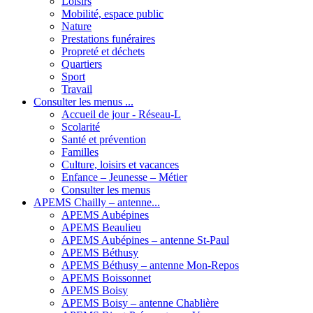
Loisirs
Mobilité, espace public
Nature
Prestations funéraires
Propreté et déchets
Quartiers
Sport
Travail
Consulter les menus ...
Accueil de jour - Réseau-L
Scolarité
Santé et prévention
Familles
Culture, loisirs et vacances
Enfance – Jeunesse – Métier
Consulter les menus
APEMS Chailly – antenne...
APEMS Aubépines
APEMS Beaulieu
APEMS Aubépines – antenne St-Paul
APEMS Béthusy
APEMS Béthusy – antenne Mon-Repos
APEMS Boissonnet
APEMS Boisy
APEMS Boisy – antenne Chablière