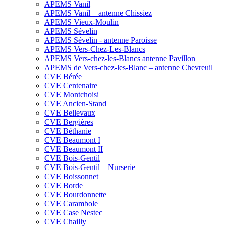
APEMS Vanil
APEMS Vanil – antenne Chissiez
APEMS Vieux-Moulin
APEMS Sévelin
APEMS Sévelin - antenne Paroisse
APEMS Vers-Chez-Les-Blancs
APEMS Vers-chez-les-Blancs antenne Pavillon
APEMS de Vers-chez-les-Blanc – antenne Chevreuil
CVE Bérée
CVE Centenaire
CVE Montchoisi
CVE Ancien-Stand
CVE Bellevaux
CVE Bergières
CVE Béthanie
CVE Beaumont I
CVE Beaumont II
CVE Bois-Gentil
CVE Bois-Gentil – Nurserie
CVE Boissonnet
CVE Borde
CVE Bourdonnette
CVE Carambole
CVE Case Nestec
CVE Chailly