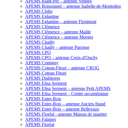
APEMS Riant-Pré – antenne Vennes
APEMS Boissonnet – antenne Isabelle-de-Montolieu
APEMS Cèdre
APEMS Eglantine
APEMS Eglantine – antenne Florimont
APEMS Clémence
APEMS Clémence – antenne Maille
APEMS Clémence – antenne Morges
APEMS Chailly
APEMS Chailly – antenne Paroisse
APEMS CPO
APEMS CPO – antenne Croix-d'Ouchy
APEMS Contigny
APEMS Coteau-Fleuri – antenne CROG
APEMS Coteau Fleuri
APEMS Diablerets
APEMS Elisa Serment
APEMS Elisa Serment – antenne Petit APEMS
APEMS Elisa Serment – Centre oecuménique
APEMS Entre-Bois
APEMS Entre-Bois – antenne Ancien-Stand
APEMS Entre-Bois – antenne Bellevaux
APEMS Floréal - antenne Maison de quartier
APEMS Falaises
APEMS Floréal