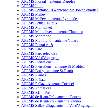
APEMS Floréal – antenne Dapples
APEMS Loup
APEMS Pontaise 18 – antenne Maison de quartier
APEMS Malley
APEMS Malley – antenne Pyramides
APEMS Petits Cailloux
APEMS Montolivet
APEMS Montolivet – antenne Chandieu
APEMS Montriond
APEMS Montriond – antenne Villard
APEMS Pontaise 18
APEMS Parc
APEMS Parc réfectoire
APEMS Val d'Angrogne
APEMS Pierrefleur
APEMS Pierrefleur – antenne St-Mathieu
APEMS Boisy– antenne St-Esprit
APEMS Plaines
APEMS Prélaz
APEMS Prélaz - Antenne Cocosel
APEMS Primaflora
APEMS Riant-Pré
APEMS de Riant-Pré - antenne Fourmi
APEMS de Riant-Pré - antenne Vennes
APEMS Sallaz village antenne Val d'Angrogne