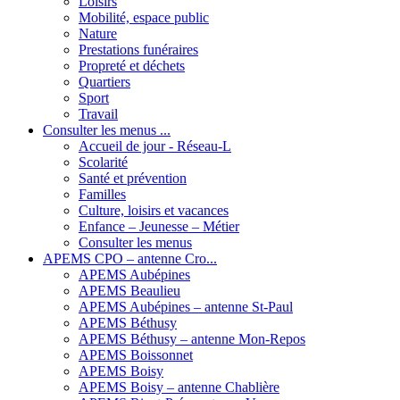
Loisirs
Mobilité, espace public
Nature
Prestations funéraires
Propreté et déchets
Quartiers
Sport
Travail
Consulter les menus ...
Accueil de jour - Réseau-L
Scolarité
Santé et prévention
Familles
Culture, loisirs et vacances
Enfance – Jeunesse – Métier
Consulter les menus
APEMS CPO – antenne Cro...
APEMS Aubépines
APEMS Beaulieu
APEMS Aubépines – antenne St-Paul
APEMS Béthusy
APEMS Béthusy – antenne Mon-Repos
APEMS Boissonnet
APEMS Boisy
APEMS Boisy – antenne Chablière