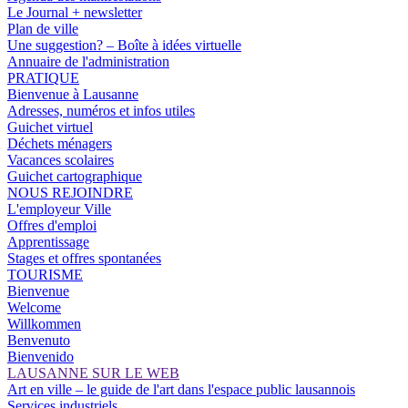
Le Journal + newsletter
Plan de ville
Une suggestion? – Boîte à idées virtuelle
Annuaire de l'administration
PRATIQUE
Bienvenue à Lausanne
Adresses, numéros et infos utiles
Guichet virtuel
Déchets ménagers
Vacances scolaires
Guichet cartographique
NOUS REJOINDRE
L'employeur Ville
Offres d'emploi
Apprentissage
Stages et offres spontanées
TOURISME
Bienvenue
Welcome
Willkommen
Benvenuto
Bienvenido
LAUSANNE SUR LE WEB
Art en ville – le guide de l'art dans l'espace public lausannois
Services industriels