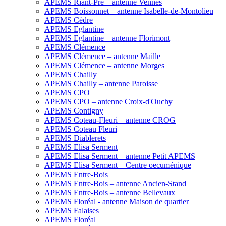
APEMS Riant-Pré – antenne Vennes
APEMS Boissonnet – antenne Isabelle-de-Montolieu
APEMS Cèdre
APEMS Eglantine
APEMS Eglantine – antenne Florimont
APEMS Clémence
APEMS Clémence – antenne Maille
APEMS Clémence – antenne Morges
APEMS Chailly
APEMS Chailly – antenne Paroisse
APEMS CPO
APEMS CPO – antenne Croix-d'Ouchy
APEMS Contigny
APEMS Coteau-Fleuri – antenne CROG
APEMS Coteau Fleuri
APEMS Diablerets
APEMS Elisa Serment
APEMS Elisa Serment – antenne Petit APEMS
APEMS Elisa Serment – Centre oecuménique
APEMS Entre-Bois
APEMS Entre-Bois – antenne Ancien-Stand
APEMS Entre-Bois – antenne Bellevaux
APEMS Floréal - antenne Maison de quartier
APEMS Falaises
APEMS Floréal