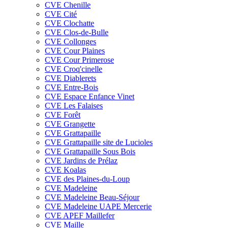
CVE Chenille
CVE Cité
CVE Clochatte
CVE Clos-de-Bulle
CVE Collonges
CVE Cour Plaines
CVE Cour Primerose
CVE Croq'cinelle
CVE Diablerets
CVE Entre-Bois
CVE Espace Enfance Vinet
CVE Les Falaises
CVE Forêt
CVE Grangette
CVE Grattapaille
CVE Grattapaille site de Lucioles
CVE Grattapaille Sous Bois
CVE Jardins de Prélaz
CVE Koalas
CVE des Plaines-du-Loup
CVE Madeleine
CVE Madeleine Beau-Séjour
CVE Madeleine UAPE Mercerie
CVE APEF Maillefer
CVE Maille