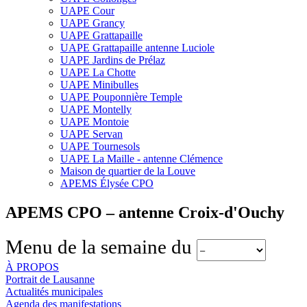
UAPE Cour
UAPE Grancy
UAPE Grattapaille
UAPE Grattapaille antenne Luciole
UAPE Jardins de Prélaz
UAPE La Chotte
UAPE Minibulles
UAPE Pouponnière Temple
UAPE Montelly
UAPE Montoie
UAPE Servan
UAPE Tournesols
UAPE La Maille - antenne Clémence
Maison de quartier de la Louve
APEMS Élysée CPO
APEMS CPO – antenne Croix-d'Ouchy
Menu de la semaine du
À PROPOS
Portrait de Lausanne
Actualités municipales
Agenda des manifestations