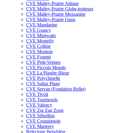
CVE Malley-Prairie Attique
CVE Malley-Prairie Globe-trotteurs
CVE Malley-Prairie Mezzanine
CVE Malley-Prairie Oasis
CVE Mandarine
CVE Grancy
CVE Miniwatts
CVE Montelly
CVE Colline
CVE Montoie
CVE Fourmi
CVE Petit-Vennes
CVE Piccolo Mondo
CVE La Planète Bleue
CVE Polychinelle
CVE Sallaz Plage
CVE Servan (Fondation Bellet)
CVE Tivoli
CVE Tournesols
CVE Valency
CVE Zig Zag Zoug
CVE Sébeillon
CVE Croquignole
CVE Marterey
Réfectoire Belvédère