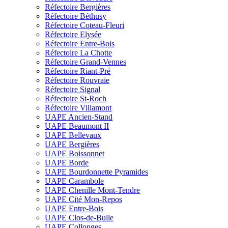
Réfectoire Bergières
Réfectoire Béthusy
Réfectoire Coteau-Fleuri
Réfectoire Elysée
Réfectoire Entre-Bois
Réfectoire La Chotte
Réfectoire Grand-Vennes
Réfectoire Riant-Pré
Réfectoire Rouvraie
Réfectoire Signal
Réfectoire St-Roch
Réfectoire Villamont
UAPE Ancien-Stand
UAPE Beaumont II
UAPE Bellevaux
UAPE Bergières
UAPE Boissonnet
UAPE Borde
UAPE Bourdonnette Pyramides
UAPE Carambole
UAPE Chenille Mont-Tendre
UAPE Cité Mon-Repos
UAPE Entre-Bois
UAPE Clos-de-Bulle
UAPE Collonges