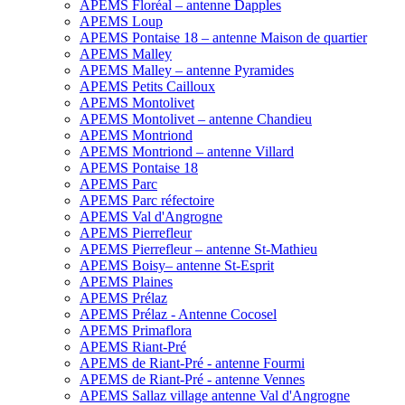
APEMS Floréal – antenne Dapples
APEMS Loup
APEMS Pontaise 18 – antenne Maison de quartier
APEMS Malley
APEMS Malley – antenne Pyramides
APEMS Petits Cailloux
APEMS Montolivet
APEMS Montolivet – antenne Chandieu
APEMS Montriond
APEMS Montriond – antenne Villard
APEMS Pontaise 18
APEMS Parc
APEMS Parc réfectoire
APEMS Val d'Angrogne
APEMS Pierrefleur
APEMS Pierrefleur – antenne St-Mathieu
APEMS Boisy– antenne St-Esprit
APEMS Plaines
APEMS Prélaz
APEMS Prélaz - Antenne Cocosel
APEMS Primaflora
APEMS Riant-Pré
APEMS de Riant-Pré - antenne Fourmi
APEMS de Riant-Pré - antenne Vennes
APEMS Sallaz village antenne Val d'Angrogne