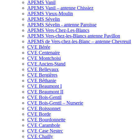
APEMS Vanil
APEMS Vanil – antenne Chissiez
APEMS Vieux-Moulin
APEMS Sévelin
APEMS Sévelin - antenne Paroisse
APEMS Vers-Chez-Les-Blancs
APEMS Vers-chez-les-Blancs antenne Pavillon
APEMS de Vers-chez-les-Blanc – antenne Chevreuil
CVE Bérée
CVE Centenaire
CVE Montchoisi
CVE Ancien-Stand
CVE Bellevaux
CVE Bergières
CVE Béthanie
CVE Beaumont I
CVE Beaumont II
CVE Bois-Gentil
CVE Bois-Gentil – Nurserie
CVE Boissonnet
CVE Borde
CVE Bourdonnette
CVE Carambole
CVE Case Nestec
CVE Chailly