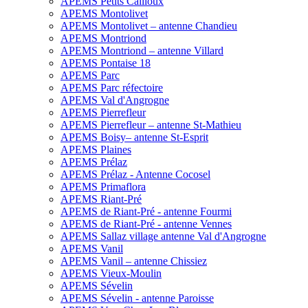
APEMS Petits Cailloux
APEMS Montolivet
APEMS Montolivet – antenne Chandieu
APEMS Montriond
APEMS Montriond – antenne Villard
APEMS Pontaise 18
APEMS Parc
APEMS Parc réfectoire
APEMS Val d'Angrogne
APEMS Pierrefleur
APEMS Pierrefleur – antenne St-Mathieu
APEMS Boisy– antenne St-Esprit
APEMS Plaines
APEMS Prélaz
APEMS Prélaz - Antenne Cocosel
APEMS Primaflora
APEMS Riant-Pré
APEMS de Riant-Pré - antenne Fourmi
APEMS de Riant-Pré - antenne Vennes
APEMS Sallaz village antenne Val d'Angrogne
APEMS Vanil
APEMS Vanil – antenne Chissiez
APEMS Vieux-Moulin
APEMS Sévelin
APEMS Sévelin - antenne Paroisse