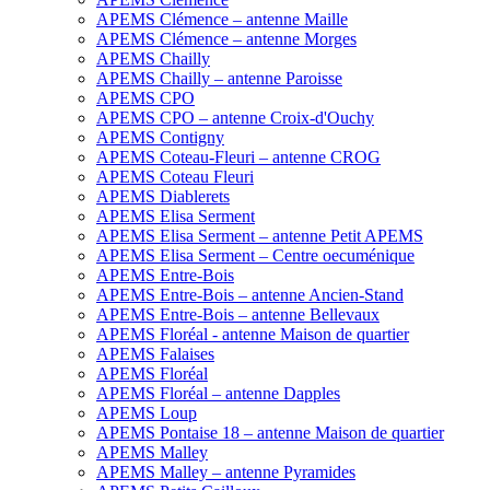
APEMS Clémence – antenne Maille
APEMS Clémence – antenne Morges
APEMS Chailly
APEMS Chailly – antenne Paroisse
APEMS CPO
APEMS CPO – antenne Croix-d'Ouchy
APEMS Contigny
APEMS Coteau-Fleuri – antenne CROG
APEMS Coteau Fleuri
APEMS Diablerets
APEMS Elisa Serment
APEMS Elisa Serment – antenne Petit APEMS
APEMS Elisa Serment – Centre oecuménique
APEMS Entre-Bois
APEMS Entre-Bois – antenne Ancien-Stand
APEMS Entre-Bois – antenne Bellevaux
APEMS Floréal - antenne Maison de quartier
APEMS Falaises
APEMS Floréal
APEMS Floréal – antenne Dapples
APEMS Loup
APEMS Pontaise 18 – antenne Maison de quartier
APEMS Malley
APEMS Malley – antenne Pyramides