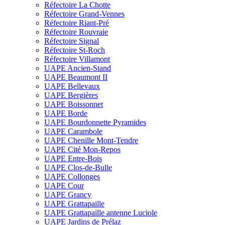
Réfectoire La Chotte
Réfectoire Grand-Vennes
Réfectoire Riant-Pré
Réfectoire Rouvraie
Réfectoire Signal
Réfectoire St-Roch
Réfectoire Villamont
UAPE Ancien-Stand
UAPE Beaumont II
UAPE Bellevaux
UAPE Bergières
UAPE Boissonnet
UAPE Borde
UAPE Bourdonnette Pyramides
UAPE Carambole
UAPE Chenille Mont-Tendre
UAPE Cité Mon-Repos
UAPE Entre-Bois
UAPE Clos-de-Bulle
UAPE Collonges
UAPE Cour
UAPE Grancy
UAPE Grattapaille
UAPE Grattapaille antenne Luciole
UAPE Jardins de Prélaz