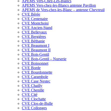
APEMS Vers-Chez-Les-Blancs
APEMS Vers-chez-les-Blancs antenne Pavillon
APEMS de Vers-chez-les-Blanc – antenne Chevreuil
CVE Bérée
CVE Centenaire
CVE Montchoisi
CVE Ancien-Stand
CVE Bellevaux
CVE Bergières
CVE Béthanie
CVE Beaumont I
CVE Beaumont II
CVE Bois-Gentil
CVE Bois-Gentil – Nurserie
CVE Boissonnet
CVE Borde
CVE Bourdonnette
CVE Carambole
CVE Case Nestec
CVE Chailly
CVE Chenille
CVE Cité
CVE Clochatte
CVE Clos-de-Bulle
CVE Collonges