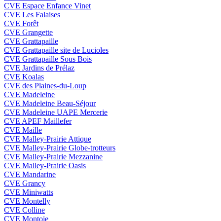
CVE Espace Enfance Vinet
CVE Les Falaises
CVE Forêt
CVE Grangette
CVE Grattapaille
CVE Grattapaille site de Lucioles
CVE Grattapaille Sous Bois
CVE Jardins de Prélaz
CVE Koalas
CVE des Plaines-du-Loup
CVE Madeleine
CVE Madeleine Beau-Séjour
CVE Madeleine UAPE Mercerie
CVE APEF Maillefer
CVE Maille
CVE Malley-Prairie Attique
CVE Malley-Prairie Globe-trotteurs
CVE Malley-Prairie Mezzanine
CVE Malley-Prairie Oasis
CVE Mandarine
CVE Grancy
CVE Miniwatts
CVE Montelly
CVE Colline
CVE Montoie