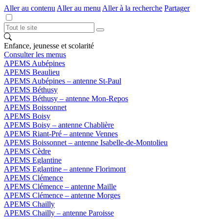
Aller au contenu
Aller au menu
Aller à la recherche
Partager
Enfance, jeunesse et scolarité
Consulter les menus
APEMS Aubépines
APEMS Beaulieu
APEMS Aubépines – antenne St-Paul
APEMS Béthusy
APEMS Béthusy – antenne Mon-Repos
APEMS Boissonnet
APEMS Boisy
APEMS Boisy – antenne Chablière
APEMS Riant-Pré – antenne Vennes
APEMS Boissonnet – antenne Isabelle-de-Montolieu
APEMS Cèdre
APEMS Eglantine
APEMS Eglantine – antenne Florimont
APEMS Clémence
APEMS Clémence – antenne Maille
APEMS Clémence – antenne Morges
APEMS Chailly
APEMS Chailly – antenne Paroisse