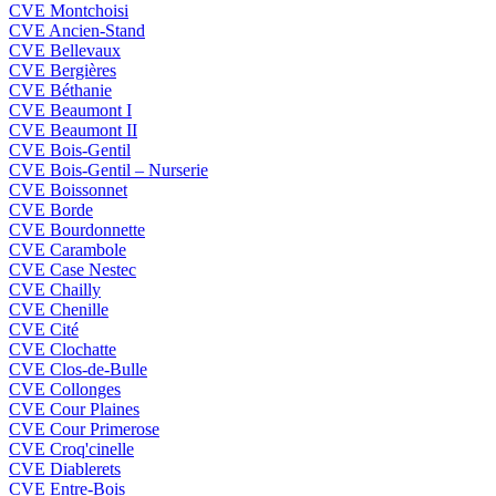
CVE Montchoisi
CVE Ancien-Stand
CVE Bellevaux
CVE Bergières
CVE Béthanie
CVE Beaumont I
CVE Beaumont II
CVE Bois-Gentil
CVE Bois-Gentil – Nurserie
CVE Boissonnet
CVE Borde
CVE Bourdonnette
CVE Carambole
CVE Case Nestec
CVE Chailly
CVE Chenille
CVE Cité
CVE Clochatte
CVE Clos-de-Bulle
CVE Collonges
CVE Cour Plaines
CVE Cour Primerose
CVE Croq'cinelle
CVE Diablerets
CVE Entre-Bois