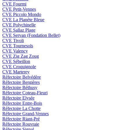
CVE Fourmi
CVE Petit-Vennes
CVE Piccolo Mondo
CVE La Planète Bleue
CVE Polychinelle
CVE Sallaz Plage
CVE Servan (Fondation Bellet)
CVE Tivoli
CVE Tournesols
CVE Valency
CVE Zig Zag Zoug
CVE Sébeillon
CVE Croquignole
CVE Marterey
Réfectoire Belvédère
Réfectoire Bergières
Réfectoire Béthusy
Réfectoire Coteau-Fleuri
Réfectoire Elysée
Réfectoire Entre-Bois
Réfectoire La Chotte
Réfectoire Grand-Vennes
Réfectoire Riant-Pré
Réfectoire Rouvraie
Réfectoire Signal