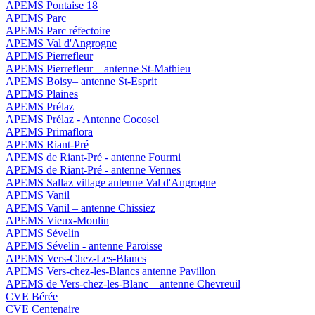
APEMS Pontaise 18
APEMS Parc
APEMS Parc réfectoire
APEMS Val d'Angrogne
APEMS Pierrefleur
APEMS Pierrefleur – antenne St-Mathieu
APEMS Boisy– antenne St-Esprit
APEMS Plaines
APEMS Prélaz
APEMS Prélaz - Antenne Cocosel
APEMS Primaflora
APEMS Riant-Pré
APEMS de Riant-Pré - antenne Fourmi
APEMS de Riant-Pré - antenne Vennes
APEMS Sallaz village antenne Val d'Angrogne
APEMS Vanil
APEMS Vanil – antenne Chissiez
APEMS Vieux-Moulin
APEMS Sévelin
APEMS Sévelin - antenne Paroisse
APEMS Vers-Chez-Les-Blancs
APEMS Vers-chez-les-Blancs antenne Pavillon
APEMS de Vers-chez-les-Blanc – antenne Chevreuil
CVE Bérée
CVE Centenaire