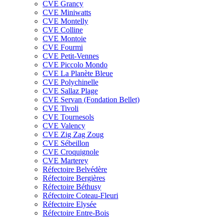
CVE Grancy
CVE Miniwatts
CVE Montelly
CVE Colline
CVE Montoie
CVE Fourmi
CVE Petit-Vennes
CVE Piccolo Mondo
CVE La Planète Bleue
CVE Polychinelle
CVE Sallaz Plage
CVE Servan (Fondation Bellet)
CVE Tivoli
CVE Tournesols
CVE Valency
CVE Zig Zag Zoug
CVE Sébeillon
CVE Croquignole
CVE Marterey
Réfectoire Belvédère
Réfectoire Bergières
Réfectoire Béthusy
Réfectoire Coteau-Fleuri
Réfectoire Elysée
Réfectoire Entre-Bois