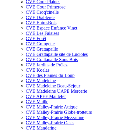
CVE Cour Plaines
CVE Cour Primerose
CVE Croq'cinelle
CVE Diablerets
CVE Entre-Bois
CVE Espace Enfance Vinet
CVE Les Falaises
CVE Forêt
CVE Grangette
CVE Grattapaille
CVE Grattapaille site de Lucioles
CVE Grattapaille Sous Bois
CVE Jardins de Prélaz
CVE Koalas
CVE des Plaines-du-Loup
CVE Madeleine
CVE Madeleine Beau-Séjour
CVE Madeleine UAPE Mercerie
CVE APEF Maillefer
CVE Maille
CVE Malley-Prairie Attique
CVE Malley-Prairie Globe-trotteurs
CVE Malley-Prairie Mezzanine
CVE Malley-Prairie Oasis
CVE Mandarine