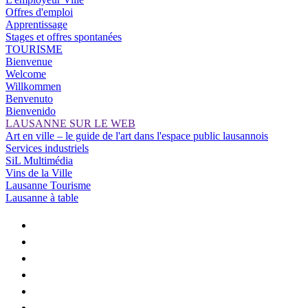
Offres d'emploi
Apprentissage
Stages et offres spontanées
TOURISME
Bienvenue
Welcome
Willkommen
Benvenuto
Bienvenido
LAUSANNE SUR LE WEB
Art en ville – le guide de l'art dans l'espace public lausannois
Services industriels
SiL Multimédia
Vins de la Ville
Lausanne Tourisme
Lausanne à table