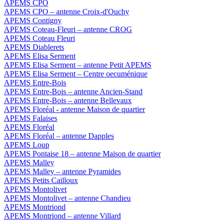
APEMS CPO
APEMS CPO – antenne Croix-d'Ouchy
APEMS Contigny
APEMS Coteau-Fleuri – antenne CROG
APEMS Coteau Fleuri
APEMS Diablerets
APEMS Elisa Serment
APEMS Elisa Serment – antenne Petit APEMS
APEMS Elisa Serment – Centre oecuménique
APEMS Entre-Bois
APEMS Entre-Bois – antenne Ancien-Stand
APEMS Entre-Bois – antenne Bellevaux
APEMS Floréal - antenne Maison de quartier
APEMS Falaises
APEMS Floréal
APEMS Floréal – antenne Dapples
APEMS Loup
APEMS Pontaise 18 – antenne Maison de quartier
APEMS Malley
APEMS Malley – antenne Pyramides
APEMS Petits Cailloux
APEMS Montolivet
APEMS Montolivet – antenne Chandieu
APEMS Montriond
APEMS Montriond – antenne Villard