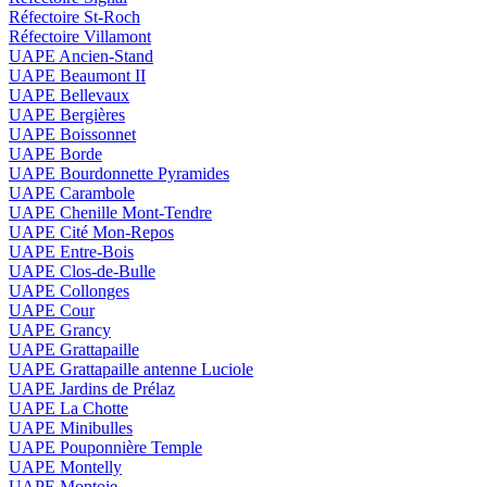
Réfectoire St-Roch
Réfectoire Villamont
UAPE Ancien-Stand
UAPE Beaumont II
UAPE Bellevaux
UAPE Bergières
UAPE Boissonnet
UAPE Borde
UAPE Bourdonnette Pyramides
UAPE Carambole
UAPE Chenille Mont-Tendre
UAPE Cité Mon-Repos
UAPE Entre-Bois
UAPE Clos-de-Bulle
UAPE Collonges
UAPE Cour
UAPE Grancy
UAPE Grattapaille
UAPE Grattapaille antenne Luciole
UAPE Jardins de Prélaz
UAPE La Chotte
UAPE Minibulles
UAPE Pouponnière Temple
UAPE Montelly
UAPE Montoie