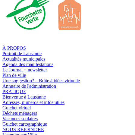
À PROPOS
Portrait de Lausanne
Actualités municipales
Agenda des manifestations
Le Journal + newsletter
Plan de ville
Une suggestion? – Boîte à idées virtuelle
Annuaire de l'administration
PRATIQUE
Bienvenue à Lausanne
Adresses, numéros et infos utiles
Guichet virtuel
Déchets ménagers
Vacances scolaires
Guichet cartographique
NOUS REJOINDRE
L'employeur Ville