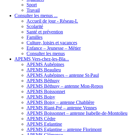
Sport
Travail
Consulter les menus ...
Accueil de jour - Réseau-L
Scolarité
Santé et prévention
Familles
Culture, loisirs et vacances
Enfance – Jeunesse – Métier
Consulter les menus
APEMS Vers-chez-les-Bla...
APEMS Aubépines
APEMS Beaulieu
APEMS Aubépines – antenne St-Paul
APEMS Béthusy
APEMS Béthusy – antenne Mon-Repos
APEMS Boissonnet
APEMS Boisy
APEMS Boisy – antenne Chablière
APEMS Riant-Pré – antenne Vennes
APEMS Boissonnet – antenne Isabelle-de-Montolieu
APEMS Cèdre
APEMS Eglantine
APEMS Eglantine – antenne Florimont
APEMS Clémence