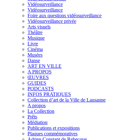
Vidéosurveillance
Vidéosurveillance
Foire aux questions vidéosurveillance
Vidéosurveillance privée
Arts visuels
Théâtre
Musique
Livre
Cinéma
Musées
Danse
ART EN VILLE
A PROPOS
ŒUVRES
GUIDES
PODCASTS
INFOS PRATIQUES
Collection d’art de la Ville de Lausanne
A propos
La Collection
Prêts
Médiation
Publications et expositions
Plaques commémoratives
Adrien Constant de Rebecque