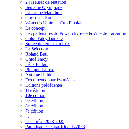
24 Heures de Natation
Semaine Olympique
Lausanne Marathon
Christmas Run
Women's National Cup Final-4
Le concept
Les partenaires du Prix du livre de la Ville de Lausanne
Chloé Falcy lauréate
Soirée de remise du Prix
La Sélection
Roland Buti
Chloé Falcy
Léna Furlan
Philippe Lamon
Antoine Rubin
Documents pour les médias
Éditions précédentes
11e édition
10e édition
9e édition
8e édition
7e édition
...
Le lauréat 2023-2025
Participantes et participants 2023