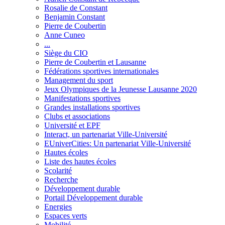
Rosalie de Constant
Benjamin Constant
Pierre de Coubertin
Anne Cuneo
...
Siège du CIO
Pierre de Coubertin et Lausanne
Fédérations sportives internationales
Management du sport
Jeux Olympiques de la Jeunesse Lausanne 2020
Manifestations sportives
Grandes installations sportives
Clubs et associations
Université et EPF
Interact, un partenariat Ville-Université
EUniverCities: Un partenariat Ville-Université
Hautes écoles
Liste des hautes écoles
Scolarité
Recherche
Développement durable
Portail Développement durable
Energies
Espaces verts
Mobilité