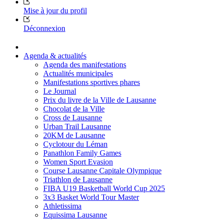
Mise à jour du profil
Déconnexion
Agenda & actualités
Agenda des manifestations
Actualités municipales
Manifestations sportives phares
Le Journal
Prix du livre de la Ville de Lausanne
Chocolat de la Ville
Cross de Lausanne
Urban Trail Lausanne
20KM de Lausanne
Cyclotour du Léman
Panathlon Family Games
Women Sport Evasion
Course Lausanne Capitale Olympique
Triathlon de Lausanne
FIBA U19 Basketball World Cup 2025
3x3 Basket World Tour Master
Athletissima
Equissima Lausanne