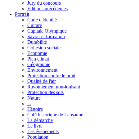
Jury du concours
Editions précédentes
Portrait
Carte d'identité
Culture
Capitale Olympique
Savoir et formation
Durabilité
Cohésion sociale
Economie
Plan climat
Géographie
Environnement
Protection contre le bruit
Qualité de l'air
Rayonnement non-ionisant
Protection des sols
Nature
...
Histoire
Café historique de Lausanne
La démarche
Le livre
Les événements
Population