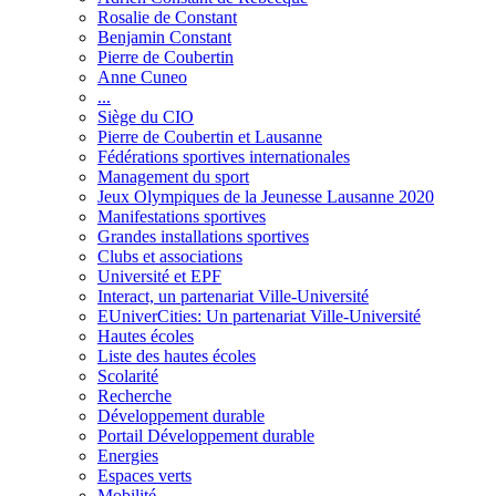
Rosalie de Constant
Benjamin Constant
Pierre de Coubertin
Anne Cuneo
...
Siège du CIO
Pierre de Coubertin et Lausanne
Fédérations sportives internationales
Management du sport
Jeux Olympiques de la Jeunesse Lausanne 2020
Manifestations sportives
Grandes installations sportives
Clubs et associations
Université et EPF
Interact, un partenariat Ville-Université
EUniverCities: Un partenariat Ville-Université
Hautes écoles
Liste des hautes écoles
Scolarité
Recherche
Développement durable
Portail Développement durable
Energies
Espaces verts
Mobilité