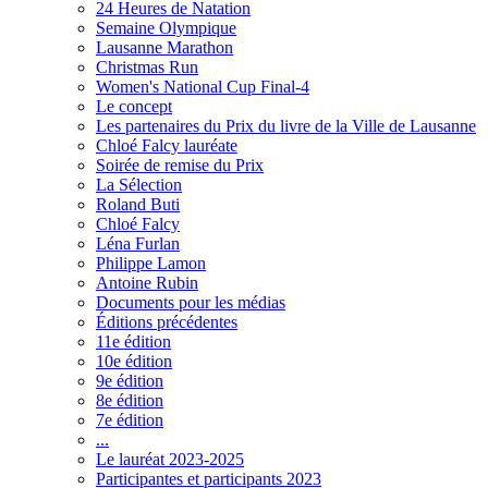
24 Heures de Natation
Semaine Olympique
Lausanne Marathon
Christmas Run
Women's National Cup Final-4
Le concept
Les partenaires du Prix du livre de la Ville de Lausanne
Chloé Falcy lauréate
Soirée de remise du Prix
La Sélection
Roland Buti
Chloé Falcy
Léna Furlan
Philippe Lamon
Antoine Rubin
Documents pour les médias
Éditions précédentes
11e édition
10e édition
9e édition
8e édition
7e édition
...
Le lauréat 2023-2025
Participantes et participants 2023