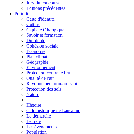
Jury du concours
Editions précédentes
Portrait
Carte d'identité
Culture
Capitale Olympique
Savoir et formation
Durabilité
Cohésion sociale
Economie
Plan climat
Géographie
Environnement
Protection contre le bruit
Qualité de l'air
Rayonnement non-ionisant
Protection des sols
Nature
...
Histoire
Café historique de Lausanne
La démarche
Le livre
Les événements
Population