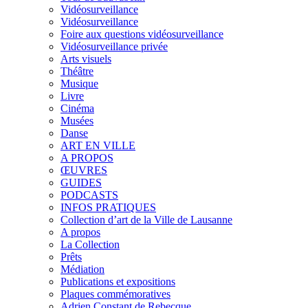
Vidéosurveillance
Vidéosurveillance
Foire aux questions vidéosurveillance
Vidéosurveillance privée
Arts visuels
Théâtre
Musique
Livre
Cinéma
Musées
Danse
ART EN VILLE
A PROPOS
ŒUVRES
GUIDES
PODCASTS
INFOS PRATIQUES
Collection d’art de la Ville de Lausanne
A propos
La Collection
Prêts
Médiation
Publications et expositions
Plaques commémoratives
Adrien Constant de Rebecque