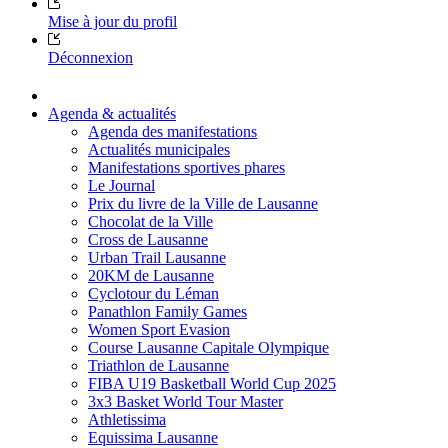
Mise à jour du profil
Déconnexion
Agenda & actualités
Agenda des manifestations
Actualités municipales
Manifestations sportives phares
Le Journal
Prix du livre de la Ville de Lausanne
Chocolat de la Ville
Cross de Lausanne
Urban Trail Lausanne
20KM de Lausanne
Cyclotour du Léman
Panathlon Family Games
Women Sport Evasion
Course Lausanne Capitale Olympique
Triathlon de Lausanne
FIBA U19 Basketball World Cup 2025
3x3 Basket World Tour Master
Athletissima
Equissima Lausanne