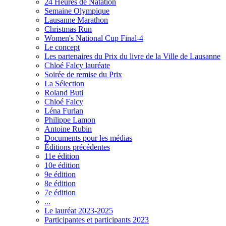
24 Heures de Natation
Semaine Olympique
Lausanne Marathon
Christmas Run
Women's National Cup Final-4
Le concept
Les partenaires du Prix du livre de la Ville de Lausanne
Chloé Falcy lauréate
Soirée de remise du Prix
La Sélection
Roland Buti
Chloé Falcy
Léna Furlan
Philippe Lamon
Antoine Rubin
Documents pour les médias
Éditions précédentes
11e édition
10e édition
9e édition
8e édition
7e édition
...
Le lauréat 2023-2025
Participantes et participants 2023