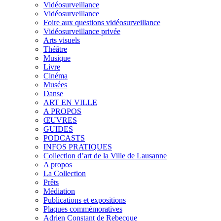
Vidéosurveillance
Vidéosurveillance
Foire aux questions vidéosurveillance
Vidéosurveillance privée
Arts visuels
Théâtre
Musique
Livre
Cinéma
Musées
Danse
ART EN VILLE
A PROPOS
ŒUVRES
GUIDES
PODCASTS
INFOS PRATIQUES
Collection d’art de la Ville de Lausanne
A propos
La Collection
Prêts
Médiation
Publications et expositions
Plaques commémoratives
Adrien Constant de Rebecque