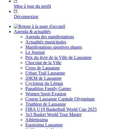
Mise à jour du profil
Déconnexion
Agenda & actualités
Agenda des manifestations
Actualités municipales
Manifestations sportives phares
Le Journal
Prix du livre de la Ville de Lausanne
Chocolat de la Ville
Cross de Lausanne
Urban Trail Lausanne
20KM de Lausanne
Cyclotour du Léman
Panathlon Family Games
Women Sport Evasion
Course Lausanne Capitale Olympique
Triathlon de Lausanne
FIBA U19 Basketball World Cup 2025
3x3 Basket World Tour Master
Athletissima
Equissima Lausanne